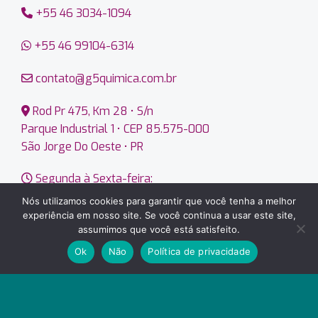
+55 46 3034-1094
+55 46 99104-6314
contato@g5quimica.com.br
Rod Pr 475, Km 28 • S/n
Parque Industrial 1 • CEP 85.575-000
São Jorge Do Oeste • PR
Segunda à Sexta-feira:
7:00 às 12:00 e 13:00 às 17:20
Nós utilizamos cookies para garantir que você tenha a melhor
experiência em nosso site. Se você continua a usar este site,
assumimos que você está satisfeito.
Ok
Não
Política de privacidade
Copyright 2026 © G5 Indústria Química • CNPJ