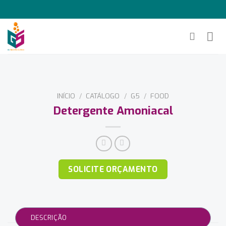
Ir
para
o
conteúdo
INÍCIO
/
CATÁLOGO
/
G5
/
FOOD
Detergente Amoniacal
SOLICITE ORÇAMENTO
DESCRIÇÃO