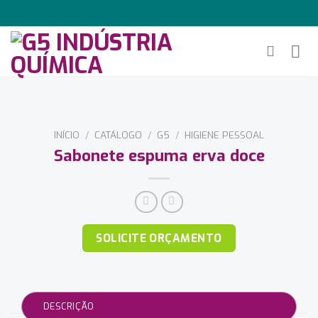
Ir
para
o
conteúdo
INÍCIO
/
CATÁLOGO
/
G5
/
HIGIENE PESSOAL
Sabonete espuma erva doce
SOLICITE ORÇAMENTO
DESCRIÇÃO