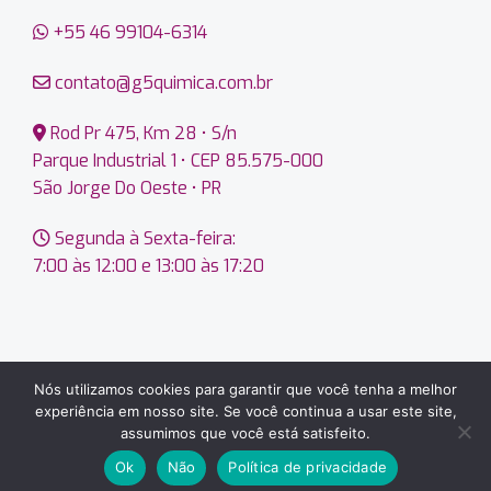
+55 46 99104-6314
contato@g5quimica.com.br
Rod Pr 475, Km 28 • S/n
Parque Industrial 1 • CEP 85.575-000
São Jorge Do Oeste • PR
Segunda à Sexta-feira:
7:00 às 12:00 e 13:00 às 17:20
Nós utilizamos cookies para garantir que você tenha a melhor
experiência em nosso site. Se você continua a usar este site,
Copyright 2026 © G5 Indústria Química • CNPJ
assumimos que você está satisfeito.
13.976.040/0001-15 • São Jorge Do Oeste.PR
Ok
Não
Política de privacidade